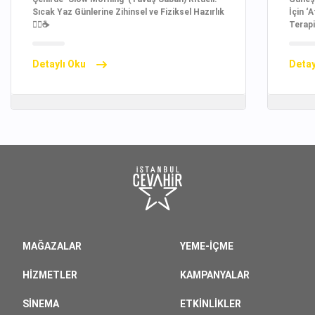
Sıcak Yaz Günlerine Zihinsel ve Fiziksel Hazırlık
İçin ‘
🧘‍♀️☕
Terapi
Detaylı Oku
Detay
MAĞAZALAR
YEME-İÇME
HIZMETLER
KAMPANYALAR
SINEMA
ETKINLIKLER