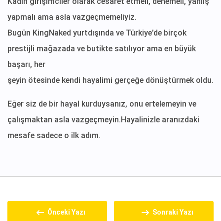
Kadın girişimciler olarak cesaret etmeli, denemeli, yanlış
yapmalı ama asla vazgeçmemeliyiz.
Bugün KingNaked yurtdışında ve Türkiye’de birçok
prestijli mağazada ve butikte satılıyor ama en büyük
başarı, her
şeyin ötesinde kendi hayalimi gerçeğe dönüştürmek oldu.
Eğer siz de bir hayal kurduysanız, onu ertelemeyin ve
çalışmaktan asla vazgeçmeyin.Hayalinizle aranızdaki
mesafe sadece o ilk adım.
Önceki Yazı
Sonraki Yazı