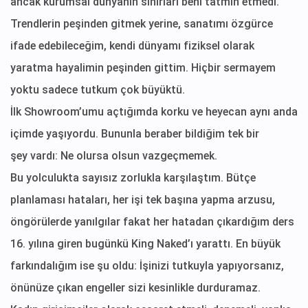
ancak kurumsal dünyanın sınırları beni tatmin etmedi.
Trendlerin peşinden gitmek yerine, sanatımı özgürce
ifade edebileceğim, kendi dünyamı fiziksel olarak
yaratma hayalimin peşinden gittim. Hiçbir sermayem
yoktu sadece tutkum çok büyüktü.
İlk Showroom’umu açtığımda korku ve heyecan aynı anda
içimde yaşıyordu. Bununla beraber bildiğim tek bir
şey vardı: Ne olursa olsun vazgeçmemek.
Bu yolculukta sayısız zorlukla karşılaştım. Bütçe
planlaması hataları, her işi tek başına yapma arzusu,
öngörülerde yanılgılar fakat her hatadan çıkardığım ders
16. yılına giren bugünkü King Naked’ı yarattı. En büyük
farkındalığım ise şu oldu: İşinizi tutkuyla yapıyorsanız,
önünüze çıkan engeller sizi kesinlikle durduramaz.