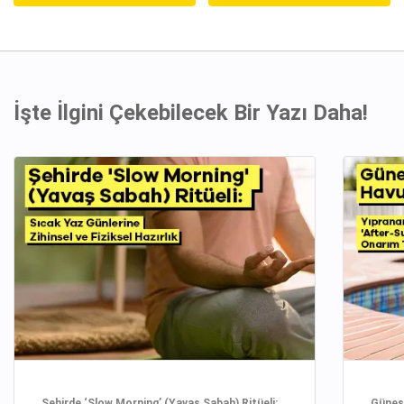
İşte İlgini Çekebilecek Bir Yazı Daha!
Şehirde ‘Slow Morning’ (Yavaş Sabah) Ritüeli:
Güneşi