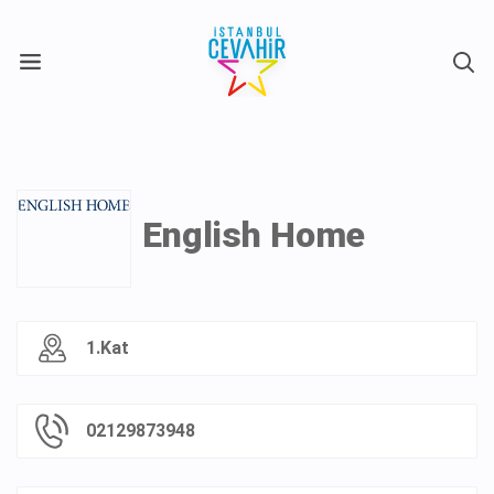
X
English Home
1.Kat
02129873948