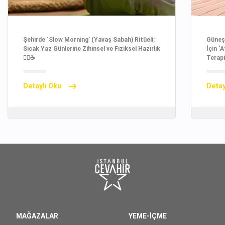
Şehirde ‘Slow Morning’ (Yavaş Sabah) Ritüeli:
Güneşi
Sıcak Yaz Günlerine Zihinsel ve Fiziksel Hazırlık
İçin ‘
🧘‍♀️☕
Terapi
Detaylı Oku
Detay
MAĞAZALAR
YEME-İÇME