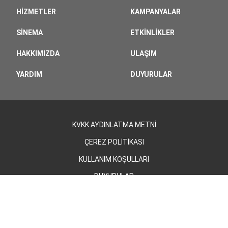
HIZMETLER
KAMPANYALAR
SINEMA
ETKINLIKLER
HAKKIMIZDA
ULAŞIM
YARDIM
DUYURULAR
KVKK AYDINLATMA METNİ
ÇEREZ POLİTİKASI
KULLANIM KOŞULLARI
DUYURULAR
©2026 - Cevahir AVM | Tüm Hakları Saklıdır