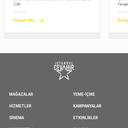
🧘‍♀️☕
Terapi
Detaylı Oku
Detay
MAĞAZALAR
YEME-İÇME
HIZMETLER
KAMPANYALAR
SINEMA
ETKINLIKLER