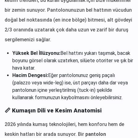
kesim trendleri, bu kuralı uygulamak için bize mükemmel
bir zemin sunuyor. Pantolonunuzun bel hattının vücudun
doğal bel noktasında (en ince bölge) bitmesi, alt gövdeyi
2/3 oranında uzatarak çok daha uzun ve zarif bir duruş
sergilemenizi sağlar.
Yüksek Bel İllüzyonu:
Bel hattını yukarı taşımak, bacak
boyunu görsel olarak uzatırken, silüete otoriter ve şık bir
hava katar.
Hacim Dengesi:
Eğer pantolonunuz geniş paçalı
(palazzo veya wide-leg) ise, üst parçayı daha dar veya
pantolonun içine yerleştirilmiş (tuck-in) şekilde
kullanarak formunuzun kaybolmasını önleyebilirsiniz.
📏 Kumaşın Dili ve Kesim Anatomisi
2026 yılında kumaş teknolojileri, hem konforu hem de
keskin hatları bir arada sunuyor. Bir
pantolon