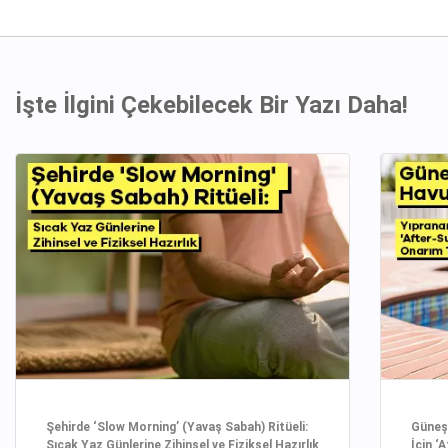
İşte İlgini Çekebilecek Bir Yazı Daha!
Şehirde ‘Slow Morning’ (Yavaş Sabah) Ritüeli:
Güneşi
Sıcak Yaz Günlerine Zihinsel ve Fiziksel Hazırlık
İçin ‘