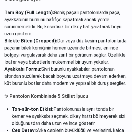
Tam Boy (Full Length):
Geniş paçalı pantolonlarda paça,
ayakkabının burnunu hafifçe kapatmalı ancak yerde
sürünmemelidir. Bu, kesintisiz bir dikey hat yaratarak boyu
uzun gösterir.
Bilekte Biten (Cropped):
Dar veya düz kesim pantolonlarda
paçanın bilek kemiğinin hemen üzerinde bitmesi, en ince
bölgeyi vurgulayarak daha zarif bir görünüm sağlar. Özellikle
loafer veya babetlerle mükemmel bir uyum yakalar.
Ayakkabı Formu:
Sivri burunlu ayakkabılar, pantolonun
altından süzülerek bacak boyunu uzatmaya devam ederken;
küt burunlu botlar daha modern ve yapısal bir duruş sergiler.
✨ Pantolon Kombininde 5 Stilist İpucu
Ton-sür-ton Etkisi:
Pantolonunuzla aynı tonda bir
kemer ve ayakkabı seçmek, dikey hattı bölmeyerek sizi
olduğunuzdan daha uzun ve ince gösterir.
Cep Detayı:
Arka ceplerin büyüklüğü ve yerleşimi, kalça