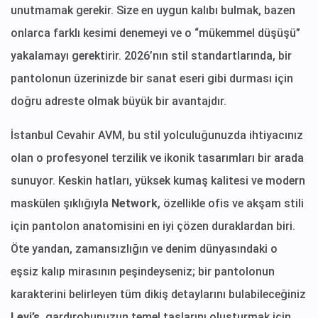
unutmamak gerekir. Size en uygun kalıbı bulmak, bazen
onlarca farklı kesimi denemeyi ve o “mükemmel düşüşü”
yakalamayı gerektirir. 2026’nın stil standartlarında, bir
pantolonun üzerinizde bir sanat eseri gibi durması için
doğru adreste olmak büyük bir avantajdır.
İstanbul Cevahir AVM, bu stil yolculuğunuzda ihtiyacınız
olan o profesyonel terzilik ve ikonik tasarımları bir arada
sunuyor. Keskin hatları, yüksek kumaş kalitesi ve modern
maskülen şıklığıyla
Network
, özellikle ofis ve akşam stili
için pantolon anatomisini en iyi çözen duraklardan biri.
Öte yandan, zamansızlığın ve denim dünyasındaki o
eşsiz kalıp mirasının peşindeyseniz; bir pantolonun
karakterini belirleyen tüm dikiş detaylarını bulabileceğiniz
Levi’s
, gardırobunuzun temel taşlarını oluşturmak için