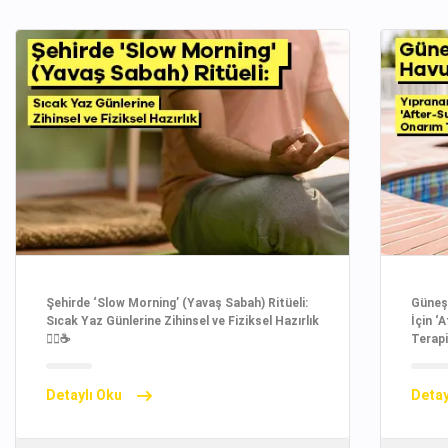
Şehirde ‘Slow Morning’ (Yavaş Sabah) Ritüeli:
Güneşi
Sıcak Yaz Günlerine Zihinsel ve Fiziksel Hazırlık
İçin ‘
🧘‍♀️☕
Terapi
Detaylı Oku
Detay