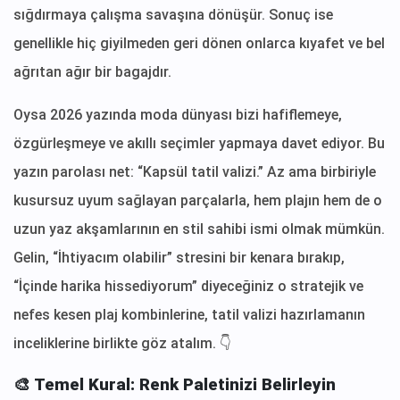
sığdırmaya çalışma savaşına dönüşür. Sonuç ise
genellikle hiç giyilmeden geri dönen onlarca kıyafet ve bel
ağrıtan ağır bir bagajdır.
Oysa 2026 yazında moda dünyası bizi hafiflemeye,
özgürleşmeye ve akıllı seçimler yapmaya davet ediyor. Bu
yazın parolası net: “Kapsül tatil valizi.” Az ama birbiriyle
kusursuz uyum sağlayan parçalarla, hem plajın hem de o
uzun yaz akşamlarının en stil sahibi ismi olmak mümkün.
Gelin, “İhtiyacım olabilir” stresini bir kenara bırakıp,
“İçinde harika hissediyorum” diyeceğiniz o stratejik ve
nefes kesen plaj kombinlerine, tatil valizi hazırlamanın
inceliklerine birlikte göz atalım. 👇
🎨 Temel Kural: Renk Paletinizi Belirleyin