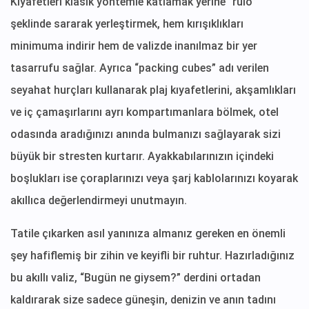
Kıyafetleri klasik yöntemle katlamak yerine “rulo”
şeklinde sararak yerleştirmek, hem kırışıklıkları
minimuma indirir hem de valizde inanılmaz bir yer
tasarrufu sağlar. Ayrıca “packing cubes” adı verilen
seyahat hurçları kullanarak plaj kıyafetlerini, akşamlıkları
ve iç çamaşırlarını ayrı kompartımanlara bölmek, otel
odasında aradığınızı anında bulmanızı sağlayarak sizi
büyük bir stresten kurtarır. Ayakkabılarınızın içindeki
boşlukları ise çoraplarınızı veya şarj kablolarınızı koyarak
akıllıca değerlendirmeyi unutmayın.
Tatile çıkarken asıl yanınıza almanız gereken en önemli
şey hafiflemiş bir zihin ve keyifli bir ruhtur. Hazırladığınız
bu akıllı valiz, “Bugün ne giysem?” derdini ortadan
kaldırarak size sadece güneşin, denizin ve anın tadını