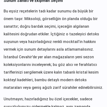
Sunum Sanatı ve Ekipman Seçimi
Bu eşsiz reçetelerin tadı kadar sunumu da büyük bir
önem taşır. Miksoloji, görselliğin ön planda olduğu bir
sanattır; doğru bardak seçimi, içeceğin algılanan
kalitesini doğrudan etkiler. İçtiğiniz o tazeleyici detoks
suyunun veya hazırladığınız renkli mocktail’in hakkını
vermek için sunum detaylarını asla atlamamalısınız.
İstanbul Cevahir’de yer alan mağazaların yeni sezon
koleksiyonlarını inceleyerek; bu göz alıcı ve ferahlatıcı
tariflerinizi sergilemek üzere kalın tabanlı kristal kesim
kokteyl kadehleri, bambu detaylı modern detoks
mataraları veya geniş ağızlı zarif sürahiler edinebilirsiniz.
Unutmayın; hazırladığınız bu özel içecekler, sadece
susuzluğunuzu gidermekle kalmaz, aynı zamanda