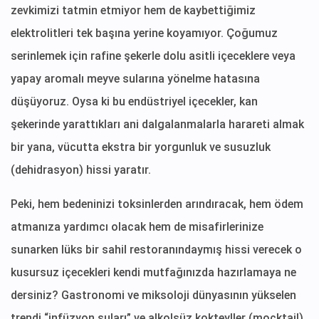
zevkimizi tatmin etmiyor hem de kaybettiğimiz
elektrolitleri tek başına yerine koyamıyor. Çoğumuz
serinlemek için rafine şekerle dolu asitli içeceklere veya
yapay aromalı meyve sularına yönelme hatasına
düşüyoruz. Oysa ki bu endüstriyel içecekler, kan
şekerinde yarattıkları ani dalgalanmalarla harareti almak
bir yana, vücutta ekstra bir yorgunluk ve susuzluk
(dehidrasyon) hissi yaratır.
Peki, hem bedeninizi toksinlerden arındıracak, hem ödem
atmanıza yardımcı olacak hem de misafirlerinize
sunarken lüks bir sahil restoranındaymış hissi verecek o
kusursuz içecekleri kendi mutfağınızda hazırlamaya ne
dersiniz? Gastronomi ve miksoloji dünyasının yükselen
trendi “infüzyon suları” ve alkolsüz kokteyller (mocktail),