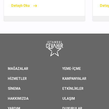
Detaylı Oku
Detay
MAĞAZALAR
YEME-İÇME
HIZMETLER
KAMPANYALAR
SINEMA
ETKINLIKLER
HAKKIMIZDA
ULAŞIM
YARDIM
DUYURULAR