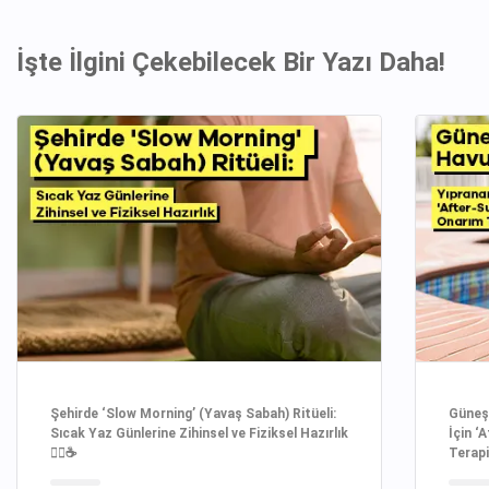
İşte İlgini Çekebilecek Bir Yazı Daha!
Şehirde ‘Slow Morning’ (Yavaş Sabah) Ritüeli:
Güneşi
Sıcak Yaz Günlerine Zihinsel ve Fiziksel Hazırlık
İçin ‘
🧘‍♀️☕
Terapi