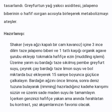
tasarlandı. Greyfurtun yağ yakıcı asiditesi, jalapeno
biberinin o hafif ısırgan acısıyla birleşerek metabolizmayı
ateşler.
Hazırlanışı:
Shaker (veya ağzı kapalı bir cam kavanoz) içine 3 ince
dilim taze jalapeno biberi ve 1 tatlı kaşığı organik agave
şurubu ekleyip tokmakla hafifçe ezin (muddling işlemi).
Üzerine yarım su bardağı taze sıkılmış pembe greyfurt
suyu, çeyrek çay bardağı taze limon suyu ve bol
miktarda buz ekleyerek 15 saniye boyunca güçlüce
çalkalayın. Bardağın ağzını önce limona, sonra deniz
tuzuna bulayarak (rimming) hazırladığınız kadehe karışımı
süzün ve üzerini sade maden suyu ile tamamlayın.
İçerken genzinizi hafifçe yakan ama anında ferahlatan
bu kontrast, yaz akşamlarınızın favorisi olacak.