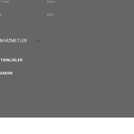
 Free
Terzi
e
Wifi
M HİZMETLER
TKINLIKLER
ARDIM