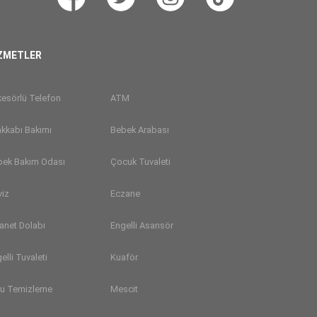
ZMETLER
esörlü Telefon
ATM
kkabı Bakımı
Bebek Arabası
bek Bakım Odası
Çocuk Tuvaleti
viz
Eczane
anet Dolabı
Engelli Asansör
elli Tuvaleti
Kuaför
ru Temizleme
Mescit