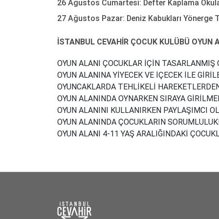
26 Ağustos Cumartesi: Defter Kaplama Okula 
27 Ağustos Pazar: Deniz Kabukları Yönerge T
İSTANBUL CEVAHİR ÇOCUK KULÜBÜ OYUN A
OYUN ALANI ÇOCUKLAR İÇİN TASARLANMIŞ O
OYUN ALANINA YİYECEK VE İÇECEK İLE GİRİL
OYUNCAKLARDA TEHLİKELİ HAREKETLERDEN 
OYUN ALANINDA OYNARKEN SIRAYA GİRİLMEL
OYUN ALANINI KULLANIRKEN PAYLAŞIMCI O
OYUN ALANINDA ÇOCUKLARIN SORUMLULUKL
OYUN ALANI 4-11 YAŞ ARALIĞINDAKİ ÇOCUK