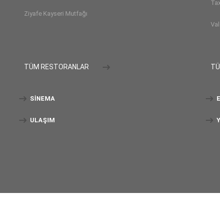
Tax
Ziyafe Kayseri Mutfağı
Val
TÜM RESTORANLAR
TÜ
SINEMA
E
ULAŞIM
Y