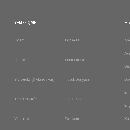
YEME-İÇME
Hİ
Pidem
Popeyes
Ank
Aya
Sbarro
Simit Sarayı
Be
Dö
Starbucks (3 Alanda var)
Tavuk Dünyası
Em
Terasım Cafe
Terra Pizza
Eng
Ku
Vitaminello
Weekend