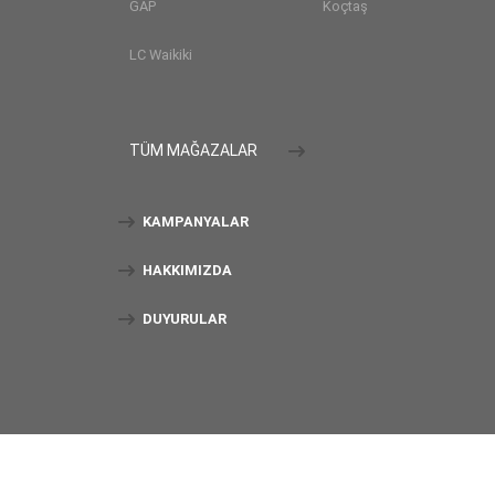
GAP
Koçtaş
LC Waikiki
TÜM MAĞAZALAR
KAMPANYALAR
HAKKIMIZDA
DUYURULAR