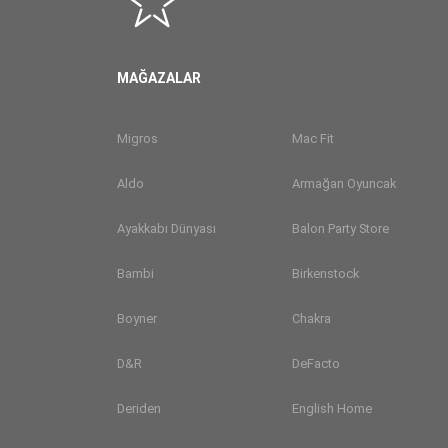
MAĞAZALAR
Migros
Mac Fit
Aldo
Armağan Oyuncak
Ayakkabı Dünyası
Balon Party Store
Bambi
Birkenstock
Boyner
Chakra
D&R
DeFacto
Deriden
English Home