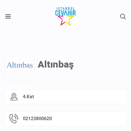
X
Altınbaş
4.Kat
02123800620