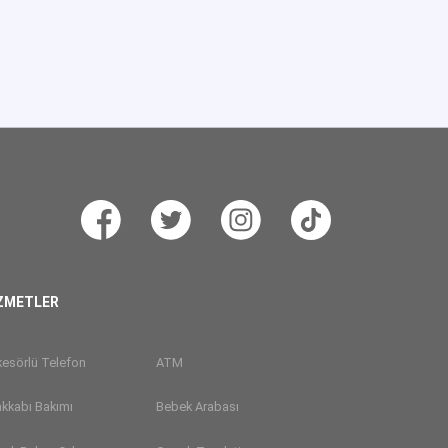
ZMETLER
esörlü Telefon
ATM
kkabı Bakımı
Bebek Arabası