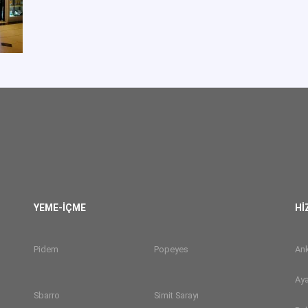
YEME-İÇME
Hİ
Pidem
Popeyes
Ank
Aya
Sbarro
Simit Sarayı