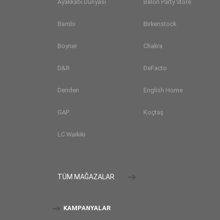
Ayakkabı Dünyası
Balon Party Store
Bambi
Birkenstock
Boyner
Chakra
D&R
DeFacto
Deriden
English Home
GAP
Koçtaş
LC Waikiki
TÜM MAĞAZALAR
KAMPANYALAR