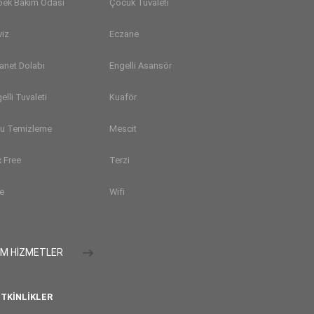
bek Bakım Odası
Çocuk Tuvaleti
viz
Eczane
anet Dolabı
Engelli Asansör
elli Tuvaleti
Kuaför
ru Temizleme
Mescit
 Free
Terzi
e
Wifi
M HİZMETLER
TKINLIKLER