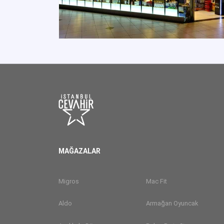
MAĞAZALAR
Migros
Mac Fit
Aldo
Armağan Oyuncak