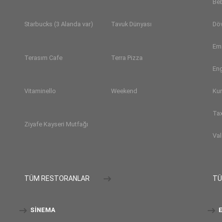
Be
Dö
Starbucks (3 Alanda var)
Tavuk Dünyası
Em
Terasım Cafe
Terra Pizza
Eng
Ku
Vitaminello
Weekend
Tax
Ziyafe Kayseri Mutfağı
Val
TÜM RESTORANLAR
TÜ
SINEMA
E