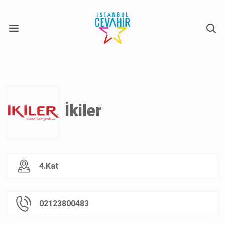
X
İkiler
4.Kat
02123800483