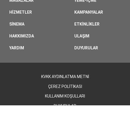
MAĞAZALAR
YEME-İÇME
HIZMETLER
KAMPANYALAR
SINEMA
ETKINLIKLER
HAKKIMIZDA
ULAŞIM
YARDIM
DUYURULAR
KVKK AYDINLATMA METNİ
ÇEREZ POLİTİKASI
KULLANIM KOŞULLARI
DUYURULAR
©2026 - Cevahir AVM | Tüm Hakları Saklıdır