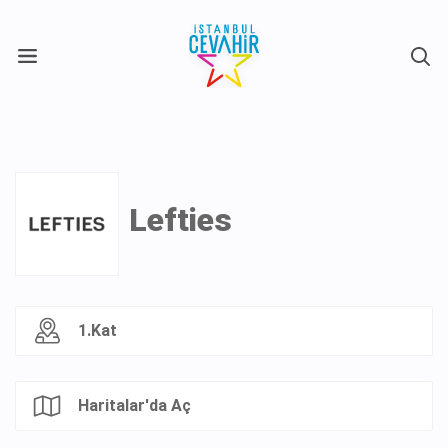
X
Lefties
1.Kat
Haritalar'da Aç