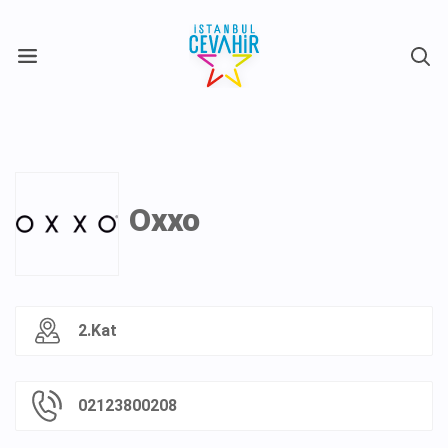
X
Oxxo
2.Kat
02123800208