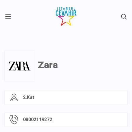
X
Zara
2.Kat
08002119272