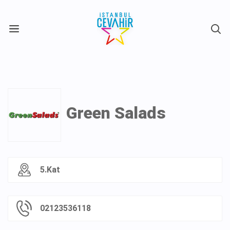
X
Green Salads
5.Kat
02123536118