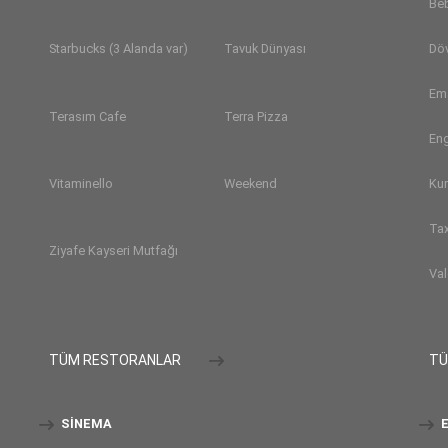
Be
Dö
Starbucks (3 Alanda var)
Tavuk Dünyası
Em
Terasım Cafe
Terra Pizza
Eng
Ku
Vitaminello
Weekend
Tax
Ziyafe Kayseri Mutfağı
Val
TÜM RESTORANLAR
TÜ
SINEMA
E