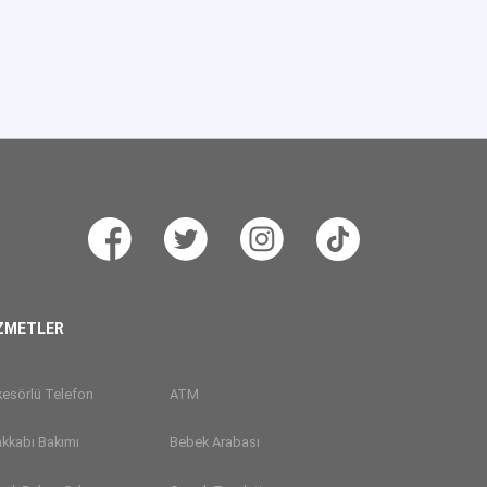
ZMETLER
esörlü Telefon
ATM
kkabı Bakımı
Bebek Arabası