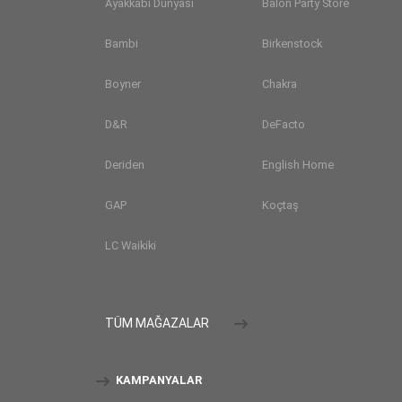
Ayakkabı Dünyası
Balon Party Store
Bambi
Birkenstock
Boyner
Chakra
D&R
DeFacto
Deriden
English Home
GAP
Koçtaş
LC Waikiki
TÜM MAĞAZALAR
KAMPANYALAR