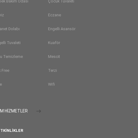
bek Bakım Odası
Çocuk Tuvaleti
viz
Eczane
anet Dolabı
Engelli Asansör
elli Tuvaleti
Kuaför
ru Temizleme
Mescit
 Free
Terzi
e
Wifi
M HİZMETLER
TKINLIKLER