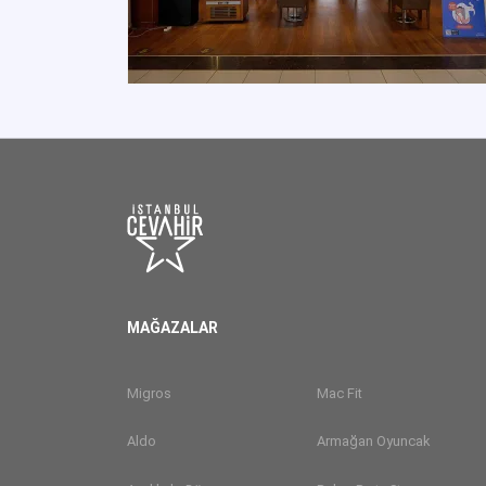
MAĞAZALAR
Migros
Mac Fit
Aldo
Armağan Oyuncak