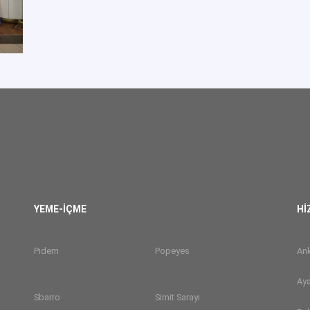
YEME-İÇME
Hİ
Pidem
Popeyes
Ank
Aya
Sbarro
Simit Sarayı