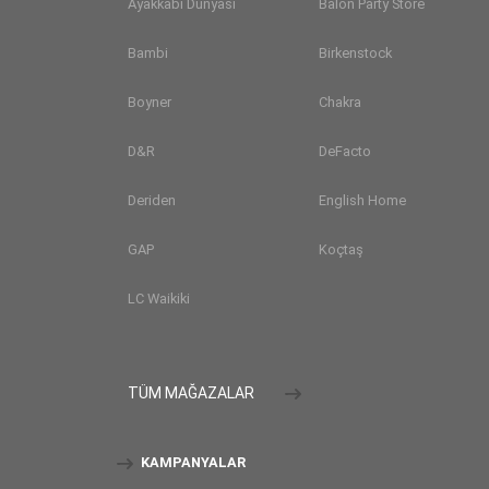
Ayakkabı Dünyası
Balon Party Store
Bambi
Birkenstock
Boyner
Chakra
D&R
DeFacto
Deriden
English Home
GAP
Koçtaş
LC Waikiki
TÜM MAĞAZALAR
KAMPANYALAR