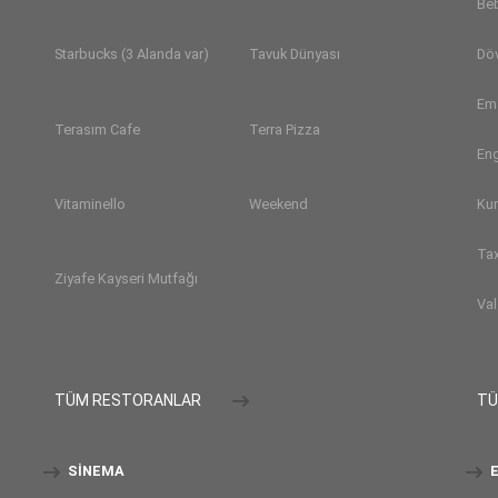
Be
Dö
Starbucks (3 Alanda var)
Tavuk Dünyası
Em
Terasım Cafe
Terra Pizza
Eng
Ku
Vitaminello
Weekend
Tax
Ziyafe Kayseri Mutfağı
Val
TÜM RESTORANLAR
TÜ
SINEMA
E