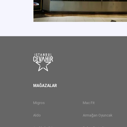
MAĞAZALAR
Migros
Mac Fit
Aldo
Armağan Oyuncak