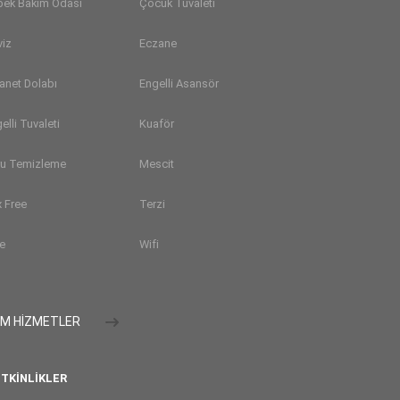
bek Bakım Odası
Çocuk Tuvaleti
viz
Eczane
anet Dolabı
Engelli Asansör
elli Tuvaleti
Kuaför
ru Temizleme
Mescit
 Free
Terzi
e
Wifi
M HİZMETLER
TKINLIKLER