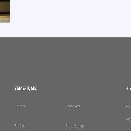
YEME-İÇME
Hİ
Pidem
Popeyes
Ank
Aya
Sbarro
Simit Sarayı