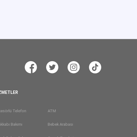
ZMETLER
esörlü Telefon
ATM
kkabı Bakımı
Bebek Arabası