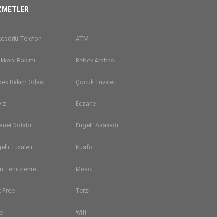
ZMETLER
esörlü Telefon
ATM
kkabı Bakımı
Bebek Arabası
bek Bakım Odası
Çocuk Tuvaleti
viz
Eczane
anet Dolabı
Engelli Asansör
elli Tuvaleti
Kuaför
ru Temizleme
Mescit
 Free
Terzi
e
Wifi