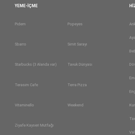
YEME-İÇME
Hİ
Pidem
Popeyes
Ank
Aya
Sbarro
Simit Sarayı
Be
Dö
Starbucks (3 Alanda var)
Tavuk Dünyası
Em
Terasım Cafe
Terra Pizza
Eng
Ku
Vitaminello
Weekend
Tax
Ziyafe Kayseri Mutfağı
Val