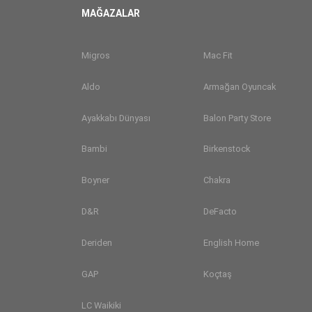
MAĞAZALAR
Migros
Mac Fit
Aldo
Armağan Oyuncak
Ayakkabı Dünyası
Balon Party Store
Bambi
Birkenstock
Boyner
Chakra
D&R
DeFacto
Deriden
English Home
GAP
Koçtaş
LC Waikiki