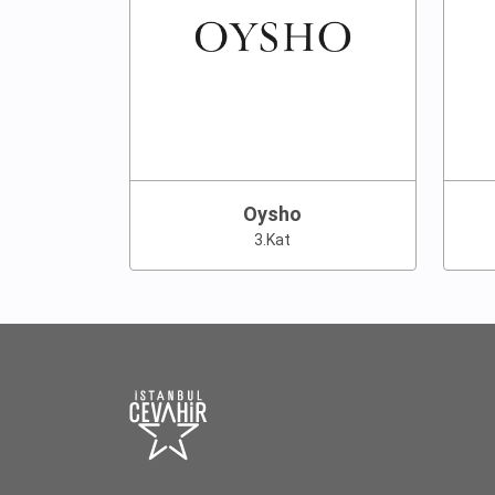
Oysho
3.Kat