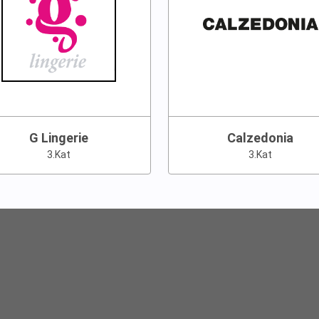
G Lingerie
Calzedonia
3.Kat
3.Kat