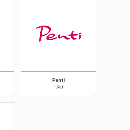
Penti
1.Kat