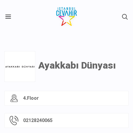
X
Ayakkabı Dünyası
4.Floor
02128240065